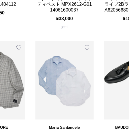
1404112
ティベスト MPX2612-G01
ライプ2B
14061600037
A62056680
50
¥33,000
¥1
guji
TORE
Maria Santangelo
BAUDO