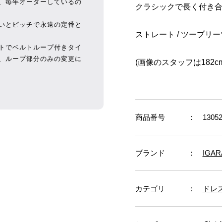
、毎年オーダーしているの
クラシックで長く付き
いとピッチで永遠の定番と
ストレート / ツープリ
トでベルトループ付きタイ
、ループ部分のみの変更に
(画像のスタッフは182c
商品番号
： 13052
ブランド
：
IGAR
カテゴリ
：
ドレ