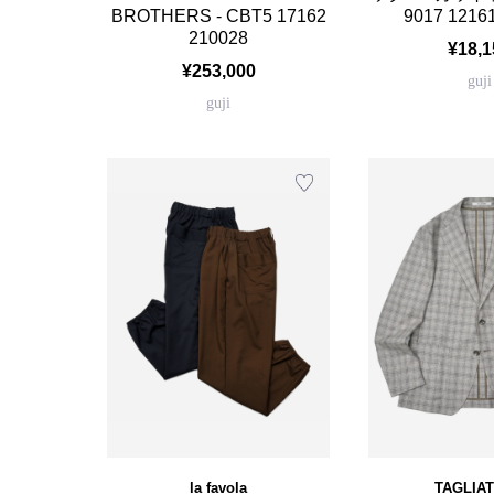
BROTHERS - CBT5 17162
9017 1216
210028
¥18,1
¥253,000
guji
guji
la favola
TAGLIA