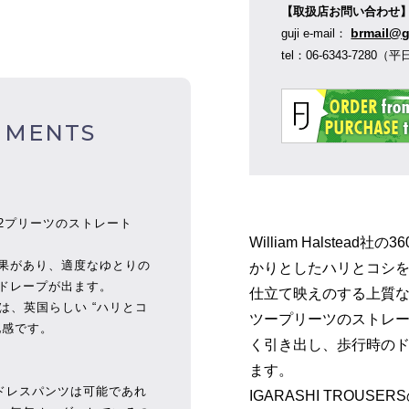
【取扱店お問い合わせ
brmail@g
guji e-mail：
tel：06-6343-728
MMENTS
2プリーツのストレート
William Halste
果があり、適度なゆとりの
かりとしたハリとコシ
ドレープが出ます。
仕立て映えのする上質
ネルは、英国らしい “ハリとコ
ツープリーツのストレ
地感です。
く引き出し、歩行時の
ます。
のドレスパンツは可能であれ
IGARASHI TRO