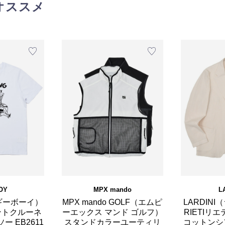
オススメ
OY
MPX mando
L
エギーボーイ）
MPX mando GOLF（エムピ
LARDIN
ントクルーネ
ーエックス マンド ゴルフ）
RIETIリ
ー EB2611
スタンドカラーユーティリ
コットンシ