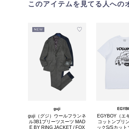
このアイテムを見てる人への
NEW
guji
EGYB
guji（グジ）ウールフランネ
EGYBOY（
ル3B1プリーツスーツ MAD
コットンプリ
E BY RING JACKET / FOX
ックS/Sカットソ