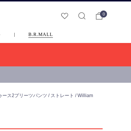
0
G
|
B.R.MALL
2プリーツパンツ / ストレート / William