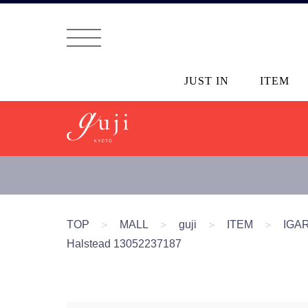
JUST IN
ITEM
TOP
＞
MALL
＞
guji
＞
ITEM
＞
IG
Halstead 13052237187