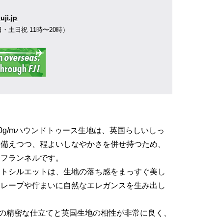
】
uji.jp
0（平日・土日祝 11時〜20時）
ad社の360g/mハウンドトゥース生地は、英国らしいしっ
を備えつつ、程よいしなやかさを併せ持つため、
なフランネルです。
ートシルエットは、生地の落ち感をまっすぐ美し
ドレープや佇まいに自然なエレガンスを生み出し
USERSの精密な仕立てと英国生地の相性が非常に良く、