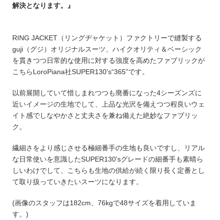
解決となります。』
RING JACKET（リングヂャケット）ファクトリーで縫製する
guji（グジ）オリジナルスーツ、ハイクオリティ＆ベーシック
を貫きつつ日常的な使用に対する強度を高めたファブリックが
こちらLoroPiana社SUPER130's“365”です。
以前展開していて惜しまれつつも廃番になった4シーズンズに
近いイメージの生地でして、上品な光沢を備えつつ程良いウェ
イト感でしなやかさと丈夫さを兼ね備えた絶妙なファブリッ
ク。
繊細さをより感じさせる極細番手の生地も良いですし、リアル
な日常使いを意識したSUPER130'sグレードの細番手も素晴ら
しいわけでして、こちらも生地の供給が続く限り長く定番とし
て取り扱っていきたいスーツになります。
(画像のスタッフは182cm、76kgで48サイズを着用していま
す。)