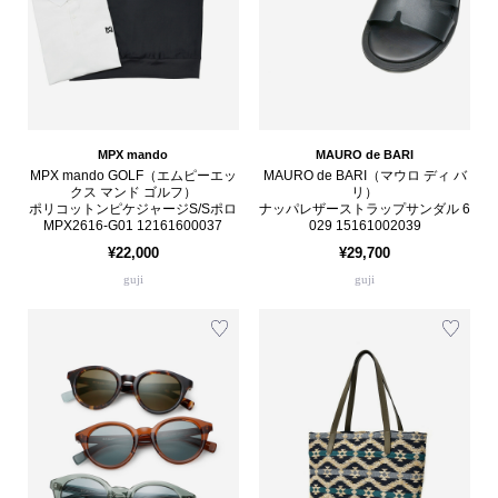
MPX mando
MAURO de BARI
MPX mando GOLF（エムピーエッ
MAURO de BARI（マウロ ディ バ
クス マンド ゴルフ）
リ）
ポリコットンピケジャージS/Sポロ
ナッパレザーストラップサンダル 6
MPX2616-G01 12161600037
029 15161002039
¥22,000
¥29,700
guji
guji