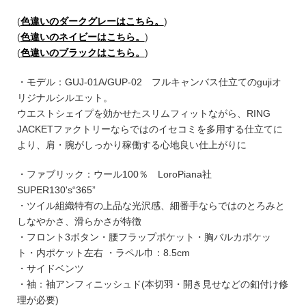
(
色違いのダークグレーはこちら。
)
(
色違いのネイビーはこちら。
)
(
色違いのブラックはこちら。
)
・モデル：GUJ-01A/GUP-02 フルキャンバス仕立てのgujiオ
リジナルシルエット。
ウエストシェイプを効かせたスリムフィットながら、RING
JACKETファクトリーならではのイセコミを多用する仕立てに
より、肩・腕がしっかり稼働する心地良い仕上がりに
・ファブリック：ウール100％ LoroPiana社
SUPER130's“365”
・ツイル組織特有の上品な光沢感、細番手ならではのとろみと
しなやかさ、滑らかさが特徴
・フロント3ボタン・腰フラップポケット・胸バルカポケッ
ト・内ポケット左右 ・ラペル巾：8.5cm
・サイドベンツ
・袖：袖アンフィニッシュド(本切羽・開き見せなどの釦付け修
理が必要)