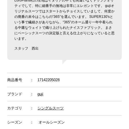
LoroPiana社の生地はイタリアの中でも間違いなくトップクオリ
ティでして、特に細番手の無地は非常にエレガントです。
gujiオ
リジナルスーツではスタートからチョイスしていまして、何度か
の廃番の末今はこちらの“365”を選んでいます。
SUPER130'sと
いう事で繊細さがありながら、“365”のネーム通り一年中着られ
る中庸なウェイトで織り上げられたナイスファブリック。
まさ
にベーシックスーツの決定版と言える仕上がりになっていると思
います。
スタッフ 西出
商品番号
： 17142205028
ブランド
：
guji
カテゴリ
：
シングルスーツ
シーズン
： オールシーズン