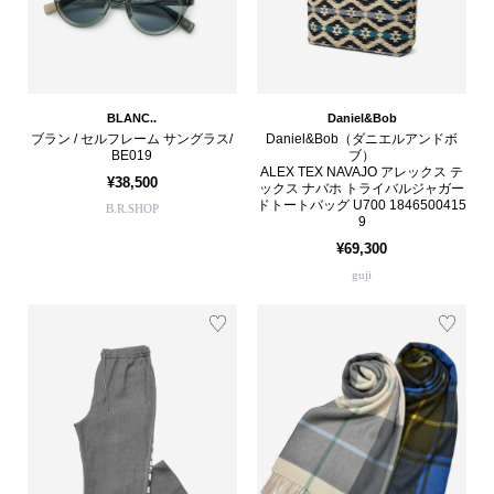
BLANC..
Daniel&Bob
ブラン / セルフレーム サングラス/
Daniel&Bob（ダニエルアンドボ
BE019
ブ）
ALEX TEX NAVAJO アレックス テ
¥38,500
ックス ナバホ トライバルジャガー
ドトートバッグ U700 1846500415
B.R.SHOP
9
¥69,300
guji