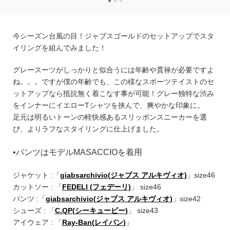
今シーズン台風の目！ジャブスゴールドのセットアップでスタ
イリングを組んでみました！
グレースーツがしっかりと似合うには年齢や貫禄が必要ですよ
ね。。。ですが僕の年齢でも、この様なスポーツテイストのセ
ットアップなら抵抗無く着こなす事が可能！
グレー独特な渋み
をインナーにイエロー
T
シャツを挟んで、爽やかな印象に。
足元は明るいトーンの軽快感あるスリッポンスニーカーを選
び、よりラフなスタイリングに仕上げました。
•パンツはモデルMASACCIOを着用
ジャケット :「
giabsarchivio(ジャブス アルキヴィオ)
」size46
カットソー : 「
FEDELI (フェデーリ)
」 size46
パンツ :「
giabsarchivio(ジャブス アルキヴィオ)
」size42
シューズ : 「
C.QP(シーキューピー)
」 size43
アイウェア : 「
Ray-Ban(レイバン)
」