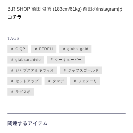
B.R.SHOP 前田 健秀 (183cm/61kg) 前田のInstagramは
コチラ
TAGS
＃ C.QP
＃ FEDELI
＃ giabs_gold
＃ giabsarchivio
＃ シーキューピー
＃ ジャブスアルキヴィオ
＃ ジャブスゴールド
＃ セットアップ
＃ タマデ
＃ フェデーリ
＃ ラグスポ
関連するアイテム