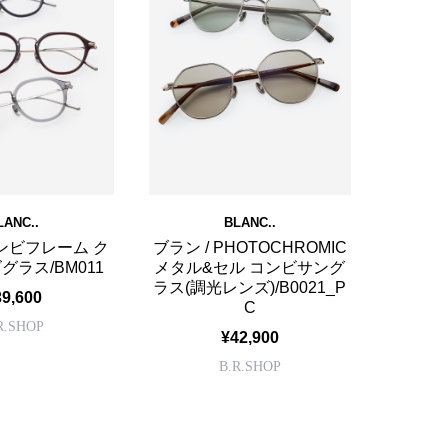
LANC..
BLANC..
コンビフレーム ク
ブラン / PHOTOCHROMIC
ラス/BM011
メタル&セル コンビサング
ラス(調光レンズ)/B0021_P
39,600
C
R.SHOP
¥42,900
B.R.SHOP