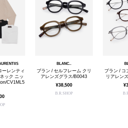
AURENTIIS
BLANC..
B
 ローレンティ
ブラン / セルフレーム クリ
ブラン / 
Vネック ニッ
アレンズグラス/B0043
リアレンズグ
ton/CV1ML5
¥38,500
¥
B.R.SHOP
B.
00
HOP