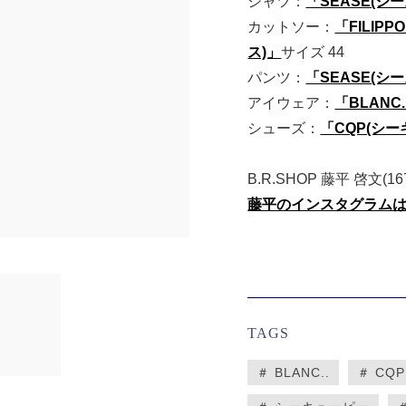
シャツ：
「SEASE(シー
カットソー：
「FILIPP
ス)」
サイズ 44
パンツ：
「SEASE(シー
アイウェア：
「BLANC.
シューズ：
「CQP(シー
B.R.SHOP 藤平 啓文(1
藤平のインスタグラム
TAGS
＃ BLANC..
＃ CQP