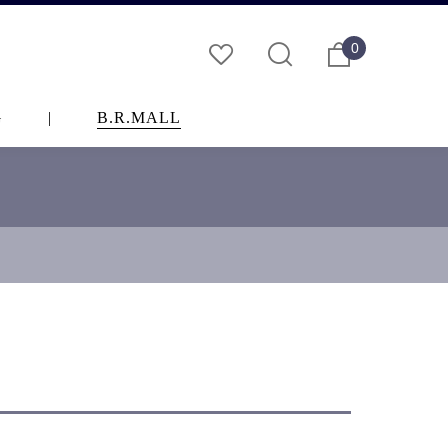
0
G
|
B.R.MALL