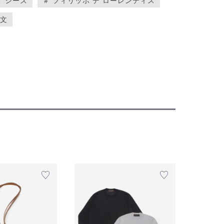
＃ シーズ
＃ フィリッポ デ ローレンティス
啓文