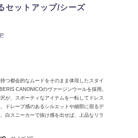
るセットアップ/シーズ
OP
が持つ都会的なムードをそのまま体現したスタイ
RBERIS CANONICOのヴァージンウールを採用。
光沢が、スポーティなアイテムを一転してドレス
す。ドレープ感のあるシルエットや細部に宿るデ
つ。白スニーカーで抜け感を出せば、上品なリラ
。