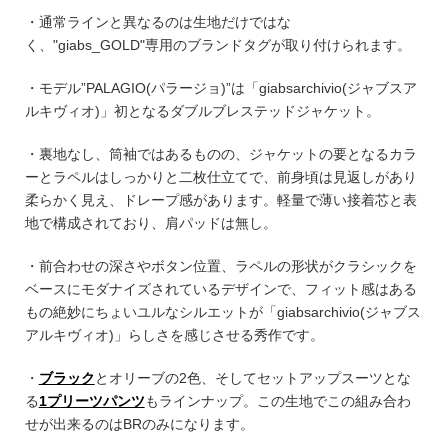
・通常ラインと異なるのは生地だけではな
く、
"giabs_GOLD"専用のブランドタグが取り付けられます。
・モデル”PALAGIO(パラージョ)”は
「giabsarchivio(ジャブスア
ルキヴィオ)」初となるダブルブレステッドジャケット。
・裏地なし、筒袖ではあるものの、ジャケットの要となるカラ
ーとラペルはしっかりと二枚仕立てで、前身頃は見返しがあり
柔らかく見え、ドレープ感があります。
軽量で薄い接着芯と表
地で構成されており、肩パッドは無し。
・前合わせの深さやボタン位置、ラペルの形状がクラシックを
ベースにモダナイズされているデザインで、フィット感はある
もの絶妙にちょいユルなシルエットが
「giabsarchivio(ジャブス
アルキヴィオ)」らしさを感じさせる秀作です。
・
ブラック
とオリーブの2色、そしてセットアップスーツとな
る
1プリーツパンツ
もラインナップ。この生地でこの組み合わ
せが出来るのはBRのみになります。