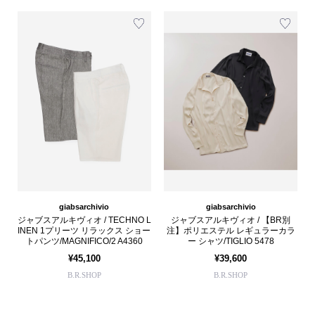
giabsarchivio
giabsarchivio
ジャブスアルキヴィオ / TECHNO L
ジャブスアルキヴィオ / 【BR別
INEN 1プリーツ リラックス ショー
注】ポリエステル レギュラーカラ
トパンツ/MAGNIFICO/2 A4360
ー シャツ/TIGLIO 5478
¥45,100
¥39,600
B.R.SHOP
B.R.SHOP