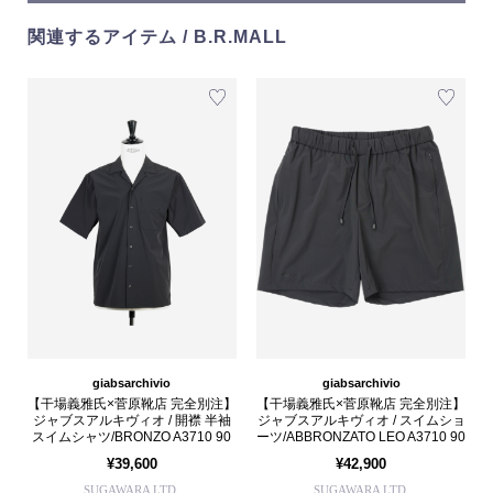
関連するアイテム / B.R.MALL
giabsarchivio
giabsarchivio
【干場義雅氏×菅原靴店 完全別注】
【干場義雅氏×菅原靴店 完全別注】
ジャブスアルキヴィオ / 開襟 半袖
ジャブスアルキヴィオ / スイムショ
スイムシャツ/BRONZO A3710 90
ーツ/ABBRONZATO LEO A3710 90
¥39,600
¥42,900
SUGAWARA LTD.
SUGAWARA LTD.