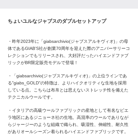
ちょいユルなジャブスのダブルセットアップ
・昨年2023年に「giabsarchivio(ジャブスアルキヴィオ)」の母
体であるGIAB’S社が創業70周年を迎えた際のアニバーサリーコ
レクションでもリリースされ、大好評だったハイエンドファブ
リックがBR限定販売モデルで登場！
・「giabsarchivio(ジャブスアルキヴィオ)」の上位ラインであ
る"giabs_GOLD"の特徴は、よりハイクオリティな生地を採用
している点。こちらは布帛とは思えないストレッチ性を備えた
テクニカルウールです。
・イタリアの高級ウールファブリックの産地として有名なビエ
ラ地区にあるジニョーネ社の生地。高混率のウールでありなが
らジャージーのような組織で織られ、
吸湿性、伸縮性、耐久性
がありオールシーズン着られるハイエンドファブリックです。