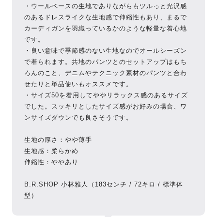
・
ウールベースの生地でありながらもツルっと光沢感
のあるドレスラ
イクな生地感で伸縮性もあり、
まるで
カーディガンを羽織っているかのような軽量な着心地
です。
・
良い意味で季節感のない生地なのでオールシーズン
で着られます。
共地のパンツとのセットアップはもち
ろんのこと、
デニムやテクニック素材のパンツと合わ
せたりと単品使いもオスス
メです。
・サイズ50を着用してややリラックス感のあるサイズ
でした。
スッキリとしたサイズ感がお好みの場合、
ワ
ンサイズダウンでも良さそうです。
生地の厚さ：やや薄手
生地感：柔らかめ
伸縮性：ややあり
B.R.SHOP 小林雅人（183センチ / 72キロ / 標準体
型）