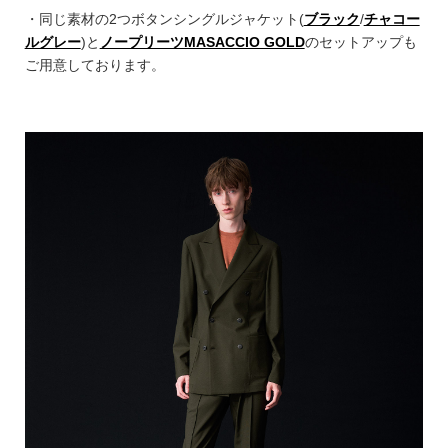
・同じ素材の2つボタンシングルジャケット(
ブラック
/
チャコー
ルグレー
)と
ノープリーツMASACCIO GOLD
のセットアップも
ご用意しております。