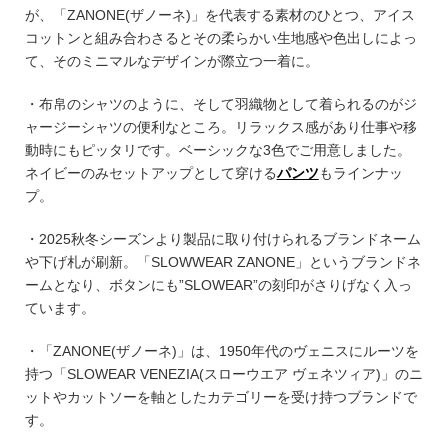
が、「ZANONE(ザノーネ)」を代表する素材のひとつ、アイス
コットンと組み合わさるとその柔らかい生地感や色出しによっ
て、そのミニマルなデザインが際立つ一着に。
・布帛のシャツのように、そして羽織物として着られるのがジ
ャージーシャツの便利なところ。リラックス感があり仕事や移
動時にもピッタリです。ベーシックな3色でご用意しました。
ネイビーのみセットアップとして穿ける
パンツ
もラインナッ
プ。
・2025秋冬シーズンより製品に取り付けられるブランドネーム
や下げ札が刷新。「SLOWWEAR ZANONE」というブランドネ
ームとなり、ボタンにも”SLOWEAR”の刻印がさりげなく入っ
ています。
・「ZANONE(ザノーネ)」は、1950年代のヴェニスにルーツを
持つ「SLOWEAR VENEZIA(スローウエア ヴェネツィア)」のニ
ットやカットソーを軸としたカテゴリーを受け持つブランドで
す。