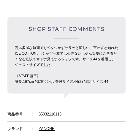
SHOP STAFF COMMENTS
高温多湿な時期でもベタつかずサラッと涼しい、言わずと知れた
ICE COTTON。Tシャツ一枚では心許ない…そんな夏にこそ着た
くなる軽快でオトナ見えするシャツです。サイズ44を着用し、
ジャストサイズでした。
《STAFF.︎︎藤平》
身長:︎︎167cm / 体重:62kg / 普段サイズ:︎︎44(S) / 着用サイズ:︎︎44
商品番号
： 35032110113
ブランド
：
ZANONE