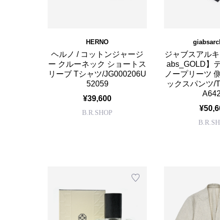
HERNO
giabsarc
ヘルノ / コットンジャージ
ジャブスアルキヴィ
ー クルーネック ショートス
abs_GOLD
リーブ Tシャツ/JG000206U
ノープリーツ 
52059
ックスパンツ/TO
A64
¥39,600
¥50,6
B.R.SHOP
B.R.S