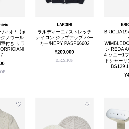
hivio
LARDINI
BRI
オ / 【gi
ラルディーニ / ストレッチ
BRIGLIA
】テクノウール
ナイロン ジップアップ パー
側章付き リラ
カー/NERY PASP66602
WIMBLE
RRIGIANI
ン REDA 
¥209,000
27
キソニー1
B.R.SHOP
ドシャーリン
00
BS129 1
HOP
¥