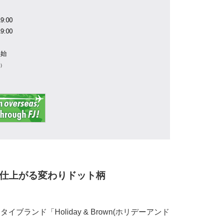
9:00
9:00
年始
業）
に仕上がる変わりドット柄
ブランド「Holiday & Brown(ホリデーアンド