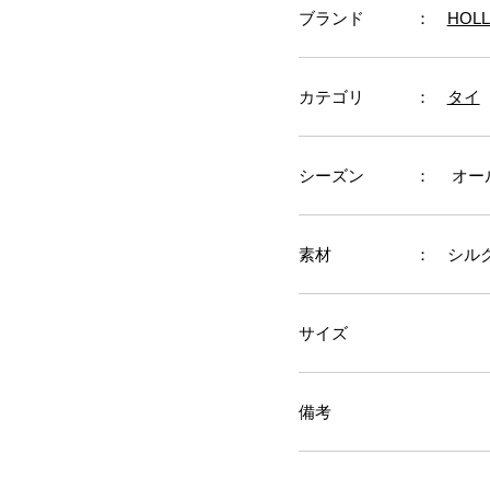
ブランド
：
HOLL
カテゴリ
：
タイ
シーズン
： オー
素材
： シルク
サイズ
備考