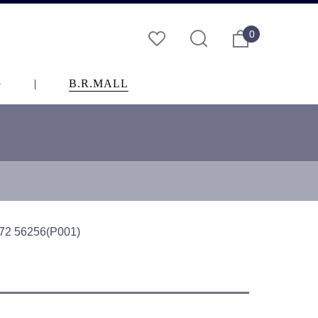
0
G
|
B.R.MALL
56256(P001)