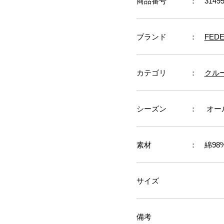
商品番号
： 31495
ブランド
：
FEDE
カテゴリ
：
クルー
シーズン
： オー
素材
： 綿98
サイズ
備考