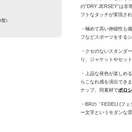
の"DRY JERSEY
フトなタッチが実現さ
準体型）
・極めて高い伸縮性も
フなどスポーツをする
・クセのないスタンダ
り、ジャケットやセッ
・上品な発色が楽しめ
らこなれ感を演出できま
ナップ。同素材で
ポロ
・BRの「FEDELI 
ー文字というモダンな