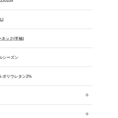
220105
LI
ネック(半袖)
ルシーズン
% ポリウレタン2%