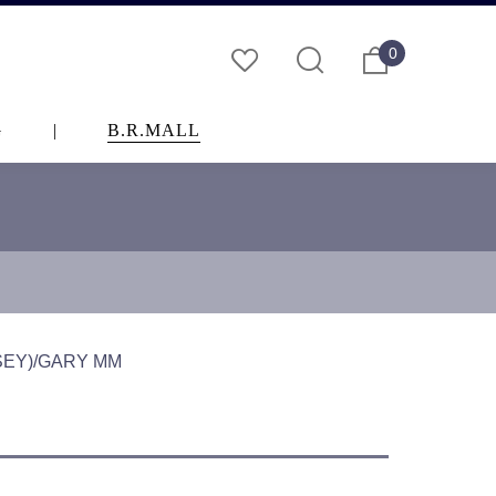
0
G
|
B.R.MALL
Y)/GARY MM