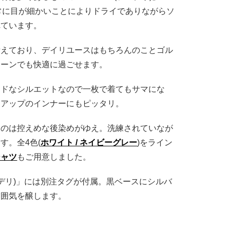
"は非常に目が細かいことによりドライでありながらソ
れています。
備えており、デイリユースはもちろんのことゴル
シーンでも快適に過ごせます。
ードなシルエットなので一枚で着てもサマにな
トアップのインナーにもピッタリ。
るのは控えめな後染めがゆえ。洗練されていなが
す。全4色(
ホワイト / ネイビーグレー
)をライン
シャツ
もご用意しました。
(フェデリ)」には別注タグが付属。黒ベースにシルバ
雰囲気を醸します。