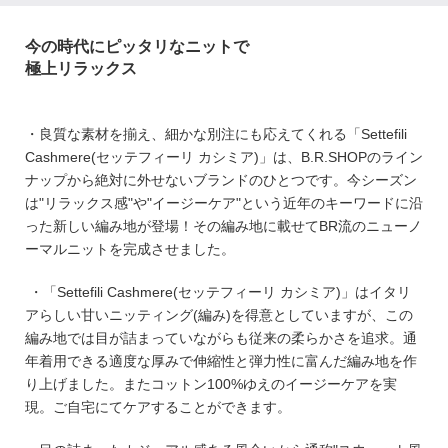
今の時代にピッタリなニットで
極上リラックス
・良質な素材を揃え、細かな別注にも応えてくれる「Settefili
Cashmere(セッテフィーリ カシミア)」は、B.R.SHOPのライン
ナップから絶対に外せないブランドのひとつです。今シーズン
は"リラックス感"や"イージーケア"という近年のキーワードに沿
った新しい編み地が登場！その編み地に載せてBR流のニューノ
ーマルニットを完成させました。
・「Settefili Cashmere(セッテフィーリ カシミア)」はイタリ
アらしい甘いニッティング(編み)を得意としていますが、この
編み地では目が詰まっていながらも従来の柔らかさを追求。通
年着用できる適度な厚みで伸縮性と弾力性に富んだ編み地を作
り上げました。またコットン100%ゆえのイージーケアを実
現。ご自宅にてケアすることができます。