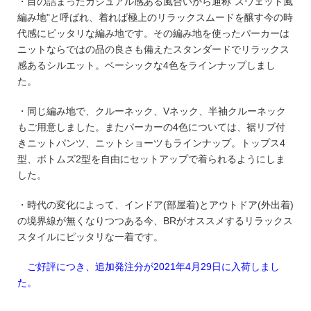
・目の詰まったカジュアル感ある風合いから通称"スウェット風
編み地"と呼ばれ、着れば極上のリラックスムードを醸す今の時
代感にピッタリな編み地です。その編み地を使ったパーカーは
ニットならではの品の良さも備えたスタンダードでリラックス
感あるシルエット。ベーシックな4色をラインナップしまし
た。
・同じ編み地で、クルーネック、Vネック、半袖クルーネック
もご用意しました。またパーカーの4色については、裾リブ付
きニットパンツ、ニットショーツもラインナップ。トップス4
型、ボトムズ2型を自由にセットアップで着られるようにしま
した。
・時代の変化によって、インドア(部屋着)とアウトドア(外出着)
の境界線が無くなりつつある今、BRがオススメするリラックス
スタイルにピッタリな一着です。
ご好評につき、追加発注分が
2021年4月29日に
入荷しまし
た。