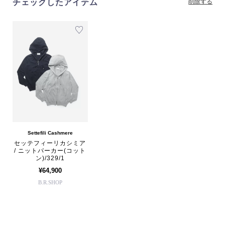
チェックしたアイテム
削除する
Settefili Cashmere
セッテフィーリカシミア
/ ニットパーカー(コット
ン)/329/1
¥64,900
B.R.SHOP