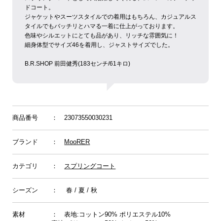
ドコート。
ジャケットやスーツスタイルでの着用はもちろん、カジュアルス
タイルでもバッチリとハマる一着に仕上がっております。
色味やシルエットにとても品があり、リッチな雰囲気に！
細身体型でサイズ46を着用し、ジャストサイズでした。
B.R.SHOP 前田健秀(183センチ/61キロ)
商品番号
： 23073550030231
ブランド
：
MooRER
カテゴリ
：
スプリングコート
シーズン
： 春 / 夏 / 秋
素材
： 表地:コットン90% ポリエステル10%