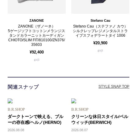
ZANONE
Stefano Cau
ZANONE（ザノーネ）
Stefano Cau（ステファノ カウ）
5ゲージソフトコットンメランジス
シルクレップレジメンタルストラ
タンドカラーニットカーディガン
イプスフォデラートタイ 1006
CHIOTO/SLIM FIT/810100/ZN376/
¥20,900
35603
guji
¥92,400
guji
関連スナップ
STYLE SNAP TOP
B.R.SHOP
B.R.SHOP
ダークトーンで映える、ブル
クリーンな休日スタイル/ベル
ーの存在感/ヘルノ(HERNO)
ウィッチ(BERWICH)
2026.08.08
2026.08.07