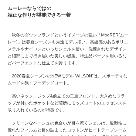
ムーレーならではの
端正な作りが堪能できる一着
・秋冬のダウンブランドというイメージの強い「MooRER(ムー
レー)」は春夏シーズンも秀逸モデル揃い。高級感のあるポリエ
ステルやナイロンといったシェルを使い、洗練されたデザイン
と細部にまで行き届いた美しい縫製、特注品パーツを用いるな
どパーフェクトな仕立てを誇ります。
・2020春夏シーズンのNEWモデル"WILSON"は、スポーティな
ムードを醸すフーデッドコート。
・高いネック、ジップ&前立ての二重フロント、大きめなフラ
ップが付いたポケットなど随所にモッズコートのエッセンスを
取り入れているのが特徴です。
・クリーンなベージュの色合いが目を惹くシェルは、透湿性に
優れたフィルムと目の詰まったコットンがヒートテープシーム