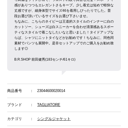
感がありつつもエレガントさもキープ。少し着丈は短めで軽快な
丈感ですが、細身体型でサイズ46を着用しぴったりでした。普
段お選び頂いているサイズをお選び下さいませ。
ちなみに、こちらのネイビーは王道的スタイルのインナーに白の
カットソー、シューズは白スニーカーを合わせ清潔感あるスポー
ティなスタイルで着こなしたいなと思いました！タイドアップな
らば、シャツにニットタイなどがお勧めです！ちなみに、同色同
素材でパンツも展開中。是非セットアップでのご購入をお勧め致
します◎
B.R.SHOP 前田健秀(183センチ/61キロ)
商品番号
： 23044600020014
ブランド
：
TAGLIATORE
カテゴリ
：
シングルジャケット