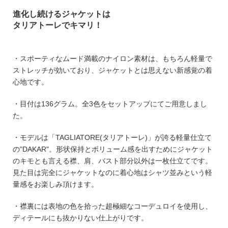
進化し続けるジャケットは
タリアトーレでキマリ！
・スポーティなムード満載のナイロン素材は、もちろん軽量で
ストレッチが効いており、ジャケットとは思えない新感覚の着
心地です。
・目付は136グラム。全3色をセットアップにてご用意しまし
た。
・モデルは「TAGLIATORE(タリアトーレ)」が誇る軽量仕立て
の"DAKAR"。形状保持とボリューム感を出すためにジャケット
のキモとも言える襟、肩、バスト部分以外は一枚仕立てです。
見た目は完全にジャケットなのに着心地はシャツ並みという軽
量感をお楽しみ頂けます。
・襟裏には表地の色を拾った超極細なコーデュロイを使用し、
ディテールにも抜かりない仕上がりです。