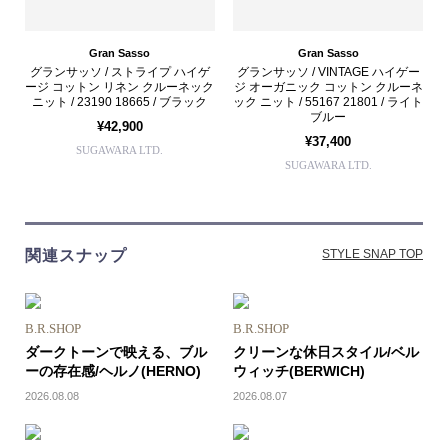
Gran Sasso
Gran Sasso
グランサッソ / ストライプ ハイゲ
グランサッソ / VINTAGE ハイゲー
ージ コットン リネン クルーネック
ジ オーガニック コットン クルーネ
ニット / 23190 18665 / ブラック
ック ニット / 55167 21801 / ライト
ブルー
¥42,900
¥37,400
SUGAWARA LTD.
SUGAWARA LTD.
関連スナップ
STYLE SNAP TOP
B.R.SHOP
B.R.SHOP
ダークトーンで映える、ブル
クリーンな休日スタイル/ベル
ーの存在感/ヘルノ(HERNO)
ウィッチ(BERWICH)
2026.08.08
2026.08.07