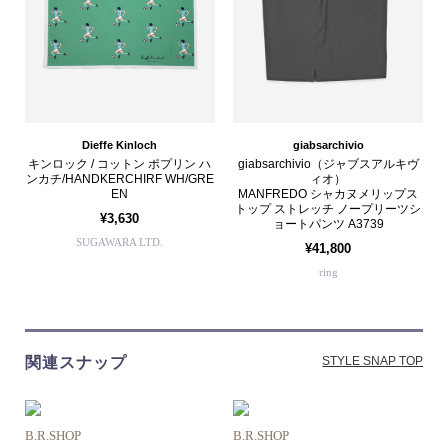
Dieffe Kinloch
giabsarchivio
キンロック / コットン ポプリン ハ
giabsarchivio（ジャブスアルキヴ
ンカチ/HANDKERCHIRF WH/GRE
ィオ）
EN
MANFREDO シャカヌメリップス
トップ ストレッチ ノープリーツシ
¥3,630
ョートパンツ A3739
SUGAWARA LTD.
¥41,800
ring
関連スナップ
STYLE SNAP TOP
B.R.SHOP
B.R.SHOP