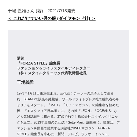
干場 義雅さん (著) 2021/7/13発売
＜ これだけでいい男の服 (ダイヤモンド社) ＞
講師
『FORZA STYLE』編集長
ファッション＆ライフスタイルディレクター
（株）スタイルクリニック代表取締役社長
干場義雅
1973年1月11日東京生まれ。三代続くテーラーの息子として生ま
れ、BEAMSで販売を経験後、ワールドフォトプレス社で編集者のキ
ャリアをスタート。『MA-1』『モノ・マガジン』の編集者を務めた
後、『エスクァィア日本版』に。その後『LEON』『OCEANS』な
ど人気雑誌創刊に携わる。37歳で独立し株式会社スタイルクリニッ
クを設立。2013年船旅の男女誌『Sette Mari』編集長に。現在は、フ
ァッションを動画で提案する講談社のWEBマガジン『FORZA
STYLE』編集長を中心に、新聞、テレビ、ラジオ、イベント、