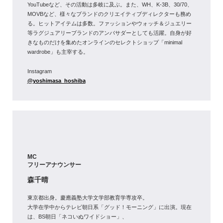
YouTubeなど、その活動は多岐に及ぶ。また、WH、K-3B、30/70、
MOVBなど、様々なブランドのクリエイティブディレクターも務め
る。ヒットアイテムは多数。ファッションやウォッチ＆ジュエリー
等ラグジュアリーブランドのアンバサダーとしても活躍。自身が好
きなものだけを集めたオンラインのセレクトショップ「minimal
wardrobe」も主宰する。
Instagram
@yoshimasa_hoshiba
MC
フリーアナウンサー
森千晴
東京都出身。慶應義塾大学文学部教育学専攻卒。
大学在学中からテレビ朝日系「グッド！モーニング」に出演。現在
は、BS朝日「ネコいぬワイドショー」、