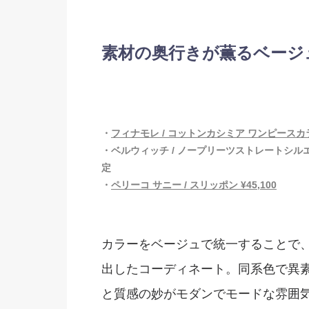
素材の奥行きが薫るベージ
・
フィナモレ / コットンカシミア ワンピースカラー
・ベルウィッチ / ノープリーツストレートシルエットパ
定
・
ペリーコ サニー / スリッポン ¥45,100
カラーをベージュで統一することで
出したコーディネート。同系色で異
と質感の妙がモダンでモードな雰囲