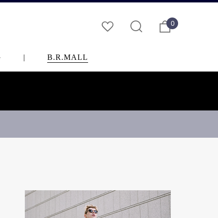
0
G
|
B.R.MALL