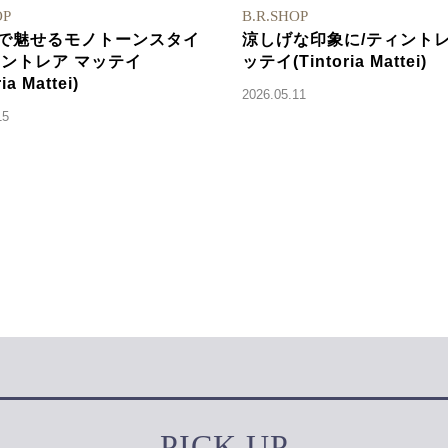
OP
B.R.SHOP
で魅せるモノトーンスタイ
涼しげな印象に/ティントレ
ィントレア マッテイ
ッテイ(Tintoria Mattei)
ria Mattei)
2026.05.11
15
PICK UP