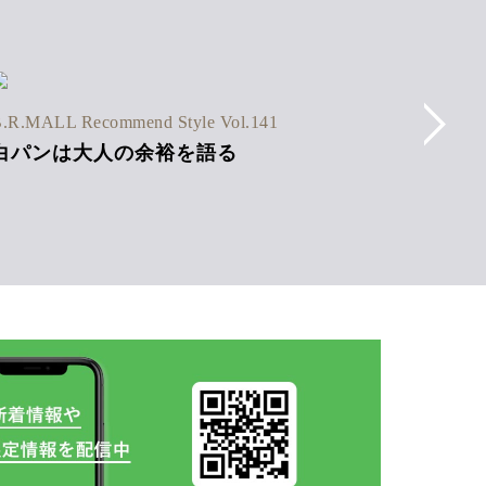
B.R.MAL
.R.MALL Recommend Style Vol.141
ストラ
白パンは大人の余裕を語る