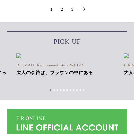
1
2
3
PICK UP
1
B.R.MALL Recommend Style Vol.143
B.R.
ニッ
大人の余裕は、ブラウンの中にある
大人