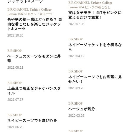
B.R.CHANNEL Fashion College
Lesson.284 ピンクの着こなし
B.R.CHANNEL Fashion College
実は女子モテ！ 白Tをピンクに
Lesson.496 ジャケット&スーツ
変えるだけで激変！
色や柄の統一感はどう作る？ 自
由な着こなしを楽しむジャケッ
2020.07.08
ト&スーツ
2022.10.20
B.R.SHOP
ネイビージャケットを今着るな
ら
B.R.SHOP
ベージュのスーツをモダンに昇
2020.04.12
華
2021.08.11
B.R.SHOP
ネイビースーツでもお洒落に見
せたい！
B.R.SHOP
上品且つ端正なジャケパンスタ
2020.03.26
イル
2021.07.17
B.R.SHOP
ベージュが気分
B.R.SHOP
2020.03.26
ネイビースーツでも遊び心を
2021.06.25
B.R.SHOP