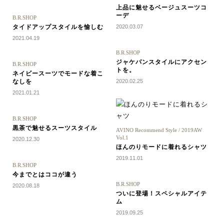
上品に魅せるベージュスーツコ
ーデ
B.R.SHOP
タイドアップスタイルを愉しむ
2020.03.07
2021.04.19
B.R.SHOP
ジャケパンスタイルにアクセン
B.R.SHOP
トを。
ネイビースーツでモードな着こ
なしを
2020.02.25
2021.01.21
B.R.SHOP
黒茶で魅せるスーツスタイル
AVINO Recommend Style / 2019AW
Vol.1
2020.12.30
ほんのりモードに着れるシャツ
2019.11.01
B.R.SHOP
今までとはココが違う
B.R.SHOP
2020.08.18
ついに登場！スペシャルアイテ
ム
2019.09.25