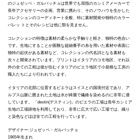
のジュゼッペ・ガルバッチョは世界でも屈指のカシミアメーカーで
長年アクセサリーの企画、営業に携わり、そのノウハウを生かした
コレクションのコーディネート全般、特に素材開発や独特のカラー
パレッ トとそのレシピは他に類を見ません。
コレクションの特徴は素材の柔らかな手触りと軽さ、独特の色合い
です。生地にすることが困難な超細番手の糸を用いた素材や表面に
独特の起伏がある素材など、コレクションの代名詞となる素材も
次々と開発されています。プリントはイタリアのコモ地区、それ以
外の全ての工程は彼が住むイタリアのビエラ地区で小規模な工房の
職人たちにより行われています。
イタリアの北部に位置するビエラはスイスとの国境付近であり、ア
ルプス山脈に囲まれた土地は水が綺麗で繊維を染めるのに非常に適
しています。 「destin(デスティン)」のビエラの工場は長年カシミア
生地の工場跡地を利用しており、非常に広大で広い工場では、織り
と染色などほぼ全ての工程を行っています。
デザイナー:ジュゼッペ・ガルバッチョ
1965年生まれ