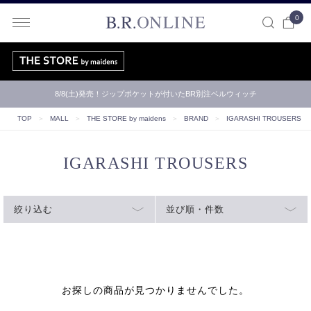
0
B.R.ONLINE
8/8(土)発売！ジップポケットが付いたBR別注ベルウィッチ
TOP
＞
MALL
＞
THE STORE by maidens
＞
BRAND
＞
IGARASHI TROUSERS
IGARASHI TROUSERS
絞り込む
並び順・件数
お探しの商品が見つかりませんでした。