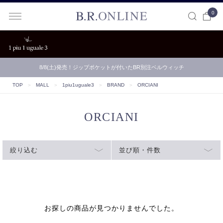
0
B.R.ONLINE
8/8(土)発売！ジップポケットが付いたBR別注ベルウィッチ
TOP
＞
MALL
＞
1piu1uguale3
＞
BRAND
＞
ORCIANI
ORCIANI
絞り込む
並び順・件数
お探しの商品が見つかりませんでした。