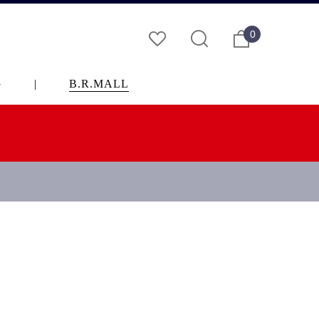
0
G
|
B.R.MALL