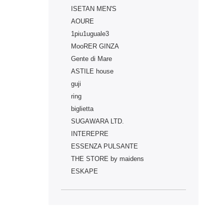
ISETAN MEN'S
AOURE
1piu1uguale3
MooRER GINZA
Gente di Mare
ASTILE house
guji
ring
biglietta
SUGAWARA LTD.
INTEREPRE
ESSENZA PULSANTE
THE STORE by maidens
ESKAPE