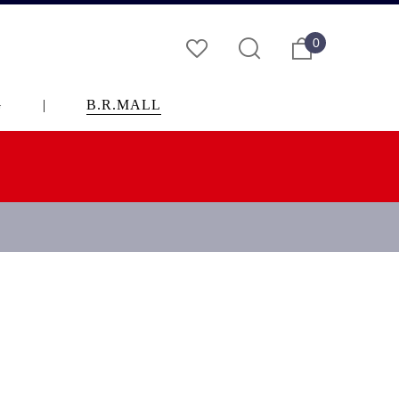
0
G
|
B.R.MALL
S