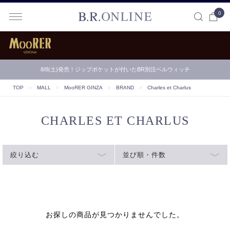
0
B.R.ONLINE
8/8(土)発売！ジップポケットが付いたBR別注ベルウィッチ
TOP
＞
MALL
＞
MooRER GINZA
＞
BRAND
＞
Charles et Charlus
CHARLES ET CHARLUS
絞り込む
並び順・件数
お探しの商品が見つかりませんでした。