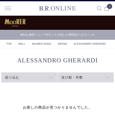
0
B.R.ONLINE
8/8(土)発売！ジップポケットが付いたBR別注ベルウィッチ
TOP
＞
MALL
＞
MooRER GINZA
＞
BRAND
＞
ALESSANDRO GHERARDI
ALESSANDRO GHERARDI
絞り込む
並び順・件数
お探しの商品が見つかりませんでした。