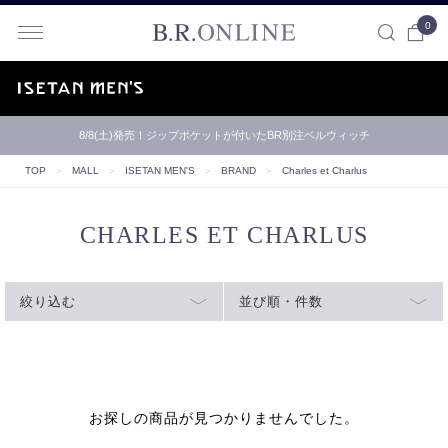
0
B.R.ONLINE
8/8(土)発売！ジップポケットが付いたBR別注ベルウィッチ
TOP
＞
MALL
＞
ISETAN MEN'S
＞
BRAND
＞
Charles et Charlus
CHARLES ET CHARLUS
絞り込む
並び順・件数
お探しの商品が見つかりませんでした。