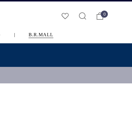
0
G
|
B.R.MALL