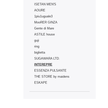
ISETAN MEN'S
AOURE
1piu1uguale3
MooRER GINZA
Gente di Mare
ASTILE house
guji
ring
biglietta
SUGAWARA LTD.
INTEREPRE
ESSENZA PULSANTE
THE STORE by maidens
ESKAPE