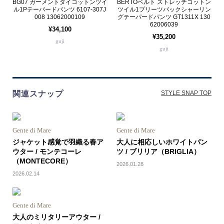
BG07 ガーメントダイコットンツイ
BERTOベルト ストレッチコットン
ル1Pテーパードパンツ 6107-307J
ツイル1プリーツバックシャーリン
008 13062000109
グテーパードパンツ GT1311X 130
62006039
¥34,100
¥35,200
guji
guji
関連スナップ
STYLE SNAP TOP
Gente di Mare
Gente di Mare
ジャケット感覚で羽織る春ア
大人に相応しいホワイトパン
ウター / モンテコーレ
ツ / ブリリア（BRIGLIA）
（MONTECORE）
2026.01.28
2026.02.14
Gente di Mare
大人のミリタリーアウター /