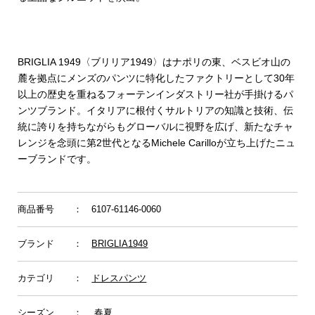
BRIGLIA 1949〈ブリリア1949〉はナポリの東、ベスビオ山の
麓を拠点にメンズのパンツに特化したファクトリーとして30年
以上の歴史を重ねるフォーテンインダストリー社が手掛けるパ
ンツブランド。イタリアに根付くサルトリアの知識と技術、伝
統に誇りを持ちながらもグローバルに視野を広げ、新たなチャ
レンジを念頭に第2世代となるMichele Carilloが立ち上げたニュ
ーブランドです。
商品番号
： 6107-61146-0060
ブランド
：
BRIGLIA1949
カテゴリ
：
ドレスパンツ
シーズン
： 春夏