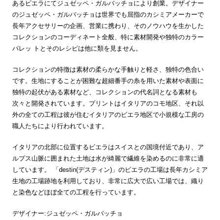
あるビエラにてジュゼッペ・ガルバッチョにより創業。デザイナー
のジュゼッペ・ガルバッチョは世界でも屈指のカシミアメーカーで
長年アクセサリーの企画、営業に携わり、そのノウハウを生かした
コレクションのコーディネート全般、特に素材開発や独特のカラー
パレッ トとそのレシピは他に類を見ません。
コレクションの特徴は素材の柔らかな手触りと軽さ、独特の色合い
です。生地にすることが困難な超細番手の糸を用いた素材や表面に
独特の起伏がある素材など、コレクションの代名詞となる素材も
次々と開発されています。プリントはイタリアのコモ地区、それ以
外の全ての工程は彼が住むイタリアのビエラ地区で小規模な工房の
職人たちにより行われています。
イタリアの北部に位置するビエラはスイスとの国境付近であり、ア
ルプス山脈に囲まれた土地は水が綺麗で繊維を染めるのに非常に適
しています。 「destin(デスティン)」のビエラの工場は長年カシミア
生地の工場跡地を利用しており、非常に広大で広い工場では、織り
と染色などほぼ全ての工程を行っています。
デザイナー:ジュゼッペ・ガルバッチョ