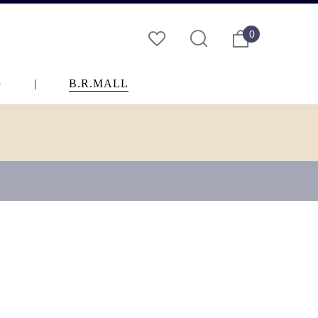
0
G
|
B.R.MALL