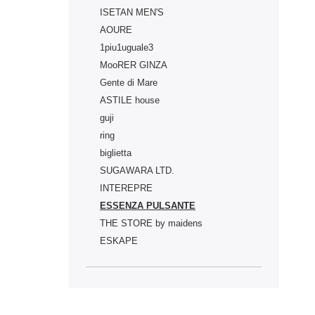
ISETAN MEN'S
AOURE
1piu1uguale3
MooRER GINZA
Gente di Mare
ASTILE house
guji
ring
biglietta
SUGAWARA LTD.
INTEREPRE
ESSENZA PULSANTE
THE STORE by maidens
ESKAPE