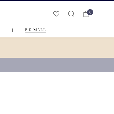
0
G
|
B.R.MALL