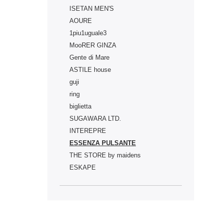
ISETAN MEN'S
AOURE
1piu1uguale3
MooRER GINZA
Gente di Mare
ASTILE house
guji
ring
biglietta
SUGAWARA LTD.
INTEREPRE
ESSENZA PULSANTE
THE STORE by maidens
ESKAPE