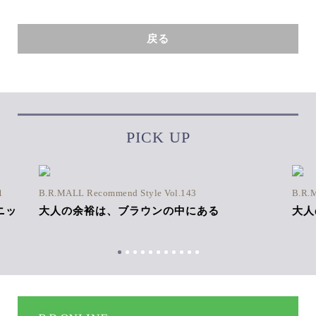
戻る
PICK UP
1
B.R.MALL Recommend Style Vol.143
B.R.
ニッ
大人の余裕は、ブラウンの中にある
大人