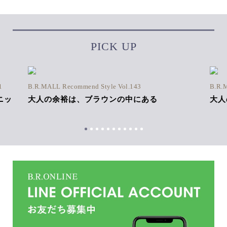
PICK UP
1
B.R.MALL Recommend Style Vol.143
B.R.
ニッ
大人の余裕は、ブラウンの中にある
大人