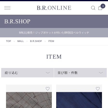
0
B.R.ONLINE
8/8(土)発売！ジップポケットが付いたBR別注ベルウィッチ
TOP
＞
MALL
＞
B.R.SHOP
＞
ITEM
ITEM
絞り込む
並び順・件数