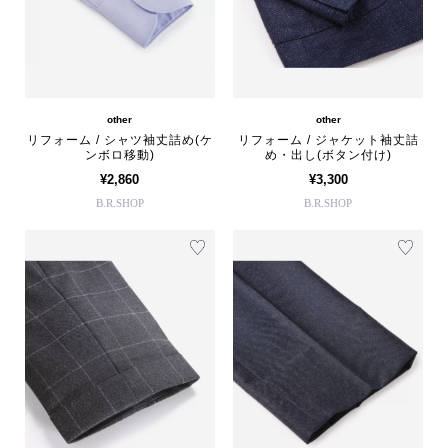
other
other
リフォーム / シャツ袖丈詰め(ケ
リフォーム / ジャケット袖丈詰
ンボロ移動)
め・出し(ボタン付け)
¥2,860
¥3,300
B.R.SHOP
B.R.SHOP