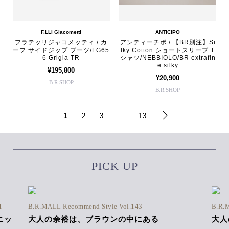
F.LLI Giacometti
ANTICIPO
フラテッリジャコメッティ / カ
アンティーチポ / 【BR別注】Si
ーフ サイドジップ ブーツ/FG65
lky Cotton ショートスリーブ T
6 Grigia TR
シャツ/NEBBIOLO/BR extrafin
e silky
¥195,800
¥20,900
B.R.SHOP
B.R.SHOP
1
2
3
…
13
PICK UP
1
B.R.MALL Recommend Style Vol.143
B.R.
ニッ
大人の余裕は、ブラウンの中にある
大人