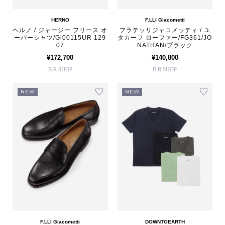
HERNO
F.LLI Giacometti
ヘルノ / ジャージー フリース オ
フラテッリジャコメッティ / ユ
ーバーシャツ/Gi00115UR 129
タカーフ ローファー/FG361/JO
07
NATHAN/ブラック
¥172,700
¥140,800
B.R.SHOP
B.R.SHOP
NEW
NEW
F.LLI Giacometti
DOWNTOEARTH