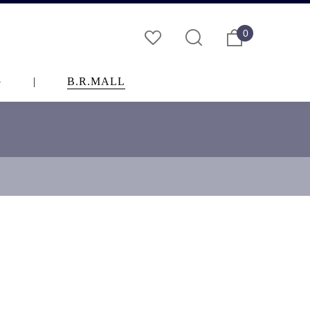
0
G
|
B.R.MALL