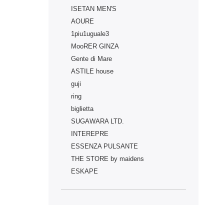
ISETAN MEN'S
AOURE
1piu1uguale3
MooRER GINZA
Gente di Mare
ASTILE house
guji
ring
biglietta
SUGAWARA LTD.
INTEREPRE
ESSENZA PULSANTE
THE STORE by maidens
ESKAPE