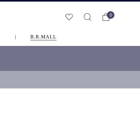
0
G
|
B.R.MALL