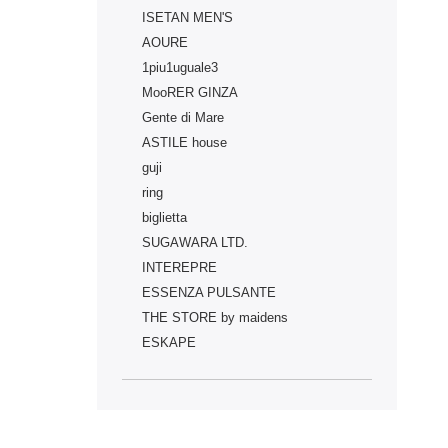
ISETAN MEN'S
AOURE
1piu1uguale3
MooRER GINZA
Gente di Mare
ASTILE house
guji
ring
biglietta
SUGAWARA LTD.
INTEREPRE
ESSENZA PULSANTE
THE STORE by maidens
ESKAPE