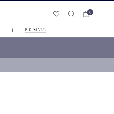
0
G
|
B.R.MALL