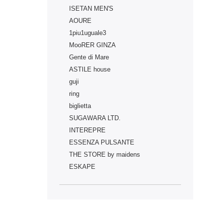
ISETAN MEN'S
AOURE
1piu1uguale3
MooRER GINZA
Gente di Mare
ASTILE house
guji
ring
biglietta
SUGAWARA LTD.
INTEREPRE
ESSENZA PULSANTE
THE STORE by maidens
ESKAPE