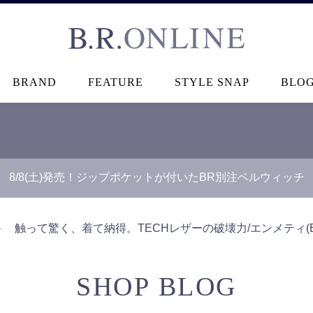
B.R.ONLINE
BRAND
FEATURE
STYLE SNAP
BLO
8/8(土)発売！ジップポケットが付いたBR別注ベルウィッチ
【B.R.ONLINE】一部店舗の夏期休業期間とお盆期間による配
＞
触って驚く、着て納得。TECHレザーの破壊力/エンメティ(EM
SHOP BLOG