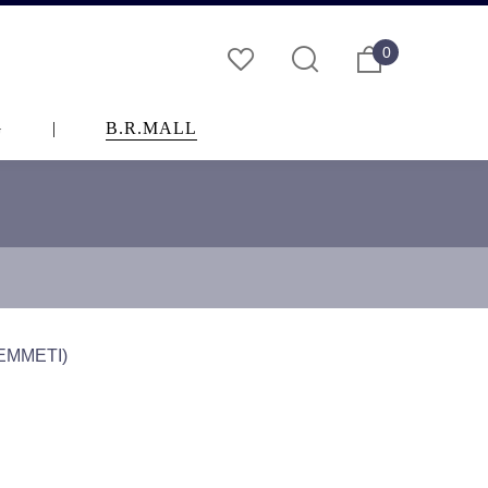
0
G
|
B.R.MALL
…
METI)