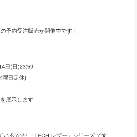
TI の予約受注販売が開催中です！
4日(日)23:59
火/水曜日定休)
ルを展示します
いる”のが 「TECH レザー」シリーズ です。