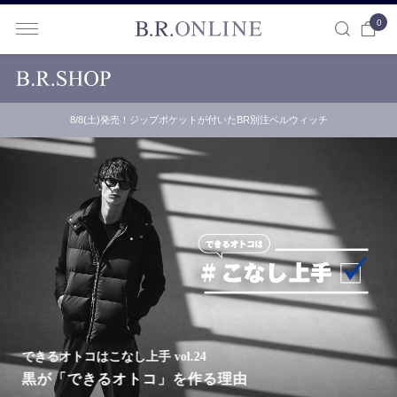
0
B.R.ONLINE
8/8(土)発売！ジップポケットが付いたBR別注ベルウィッチ
できるオトコはこなし上手 vol.24
黒が「できるオトコ」を作る理由