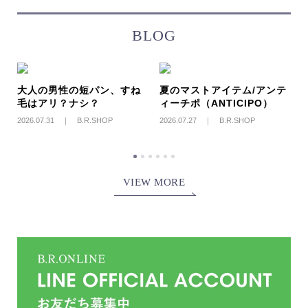
BLOG
ル
大人の男性の短パン、すね
夏のマストアイテム/アンテ
ジ
毛はアリ？ナシ？
ィーチポ（ANTICIPO）
2
2026.07.31 ｜ B.R.SHOP
2026.07.27 ｜ B.R.SHOP
VIEW MORE