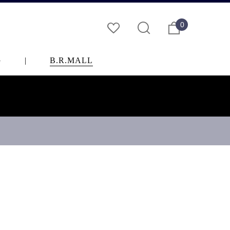
0
G
|
B.R.MALL