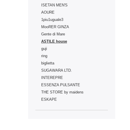
ISETAN MEN'S
AOURE
1piu1uguale3
MooRER GINZA
Gente di Mare
ASTILE house
guji
ring
biglietta
SUGAWARA LTD.
INTEREPRE
ESSENZA PULSANTE
THE STORE by maidens
ESKAPE