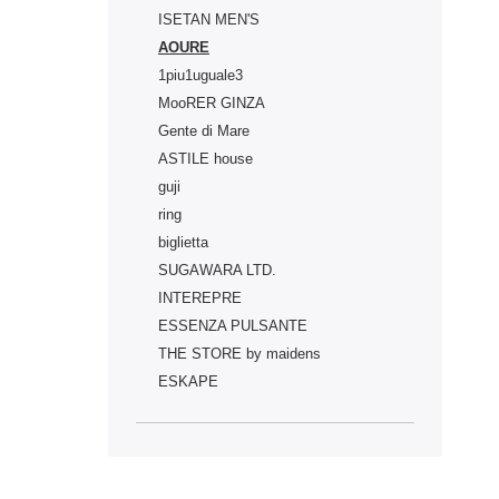
ISETAN MEN'S
AOURE
1piu1uguale3
MooRER GINZA
Gente di Mare
ASTILE house
guji
ring
biglietta
SUGAWARA LTD.
INTEREPRE
ESSENZA PULSANTE
THE STORE by maidens
ESKAPE