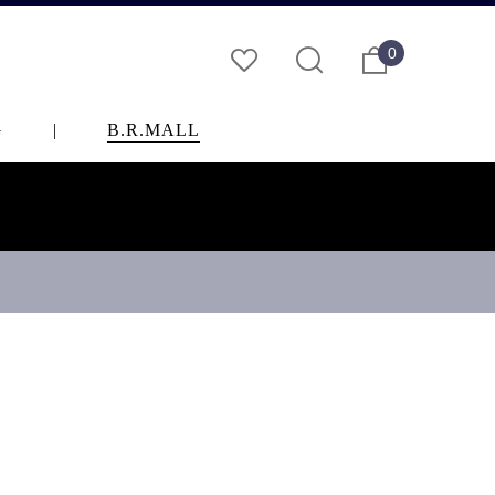
0
G
|
B.R.MALL