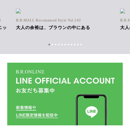
1
B.R.MALL Recommend Style Vol.143
B.R.
ニッ
大人の余裕は、ブラウンの中にある
大人