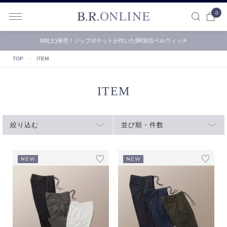
0
B.R.ONLINE
8/8(土)発売！ジップポケットが付いたBR別注ベルウィッチ
【B.R.ONLINE】一部店舗の夏期休業期間とお盆期間による配…
TOP
＞
ITEM
ITEM
絞り込む
並び順・件数
NEW
NEW