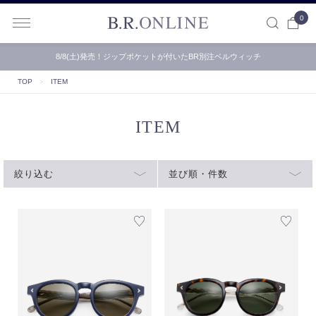
0
B.R.ONLINE
8/8(土)発売！ジップポケットが付いたBR別注ベルウィッチ
TOP
＞
ITEM
ITEM
絞り込む
並び順・件数