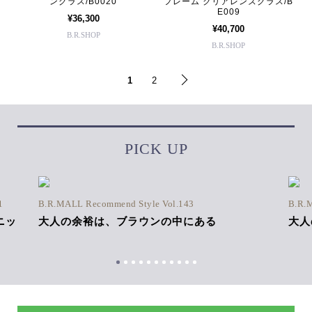
ングラス/B0020
フレーム クリアレンズグラス/B
E009
¥36,300
¥40,700
B.R.SHOP
B.R.SHOP
1
2
PICK UP
1
B.R.MALL Recommend Style Vol.143
B.R.
ニッ
大人の余裕は、ブラウンの中にある
大人