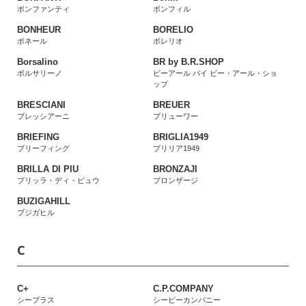
ボンファンティ
ボンフィル
BONHEUR
BORELIO
ボネール
ボレリオ
Borsalino
BR by B.R.SHOP
ボルサリーノ
ビーアール バイ ビー・アール・ショ
ップ
BRESCIANI
BREUER
ブレッシアーニ
ブリューワー
BRIEFING
BRIGLIA1949
ブリーフィング
ブリリア1949
BRILLA DI PIU
BRONZAJI
ブリッラ・ディ・ピュウ
ブロンザージ
BUZIGAHILL
ブジガヒル
C
C+
C.P.COMPANY
シープラス
シーピーカンパニー