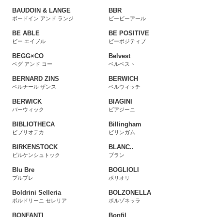
BAUDOIN & LANGE
BBR
ボードイン アンド ランジ
ビービーアール
BE ABLE
BE POSITIVE
ビー エイブル
ビーポジティブ
BEGG×CO
Belvest
ベグ アンド コー
ベルベスト
BERNARD ZINS
BERWICH
ベルナール ザンス
ベルウィッチ
BERWICK
BIAGINI
バーウィック
ビアジーニ
BIBLIOTHECA
Billingham
ビブリオテカ
ビリンガム
BIRKENSTOCK
BLANC..
ビルケンシュトック
ブラン
Blu Bre
BOGLIOLI
ブルブレ
ボリオリ
Boldrini Selleria
BOLZONELLA
ボルドリーニ セレリア
ボルゾネッラ
BONFANTI
Bonfil