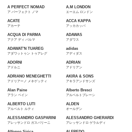
A PERFECT NOMAD
A.M LONDON
ア パーフェクト ノマ
エーエム ロンドン
ACATE
ACCA KAPPA
アカーテ
アッカカッパ
ACQUA DI PARMA
ADAWAS
アクア ディ パルマ
アダワス
ADAWAT'N TUAREG
adidas
アダワットゥン トゥアレグ
アディダス
ADORNI
ADRIAN
アドルニ
アドリアン
ADRIANO MENEGHETTI
AKIRA & SONS
アドリアーノ メネゲッティ
アキラアンドサンズ
Alan Paine
Alberto Bresci
アラン ペイン
アルベルトブレーシ
ALBERTO LUTI
ALDEN
アルベルト ルティ
オールデン
ALESSANDRO GASPARINI
ALESSANDRO GHERARDI
アレッサンドロ ガスパリーニ
アレッサンドロ ゲラルディ
Alfonso Sirica
ALFREDO