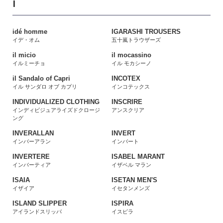
I
idé homme
IGARASHI TROUSERS
イデ・オム
五十嵐トラウザーズ
il micio
il mocassino
イルミーチョ
イル モカシーノ
il Sandalo of Capri
INCOTEX
イル サンダロ オブ カプリ
インコテックス
INDIVIDUALIZED CLOTHING
INSCRIRE
インディビジュアライズドクロージ
アンスクリア
ング
INVERALLAN
INVERT
インバーアラン
インバート
INVERTERE
ISABEL MARANT
インバーティア
イザベル マラン
ISAIA
ISETAN MEN'S
イザイア
イセタンメンズ
ISLAND SLIPPER
ISPIRA
アイランドスリッパ
イスピラ