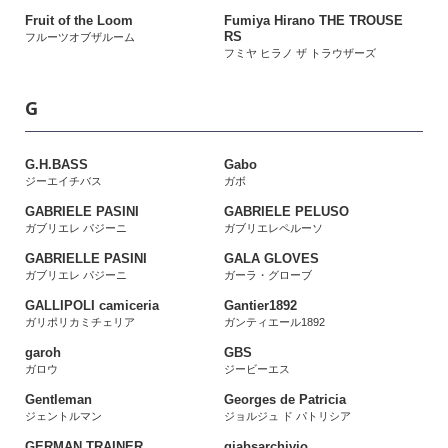
Fruit of the Loom
Fumiya Hirano THE TROUSE
RS
フルーツオブザルーム
フミヤ ヒラノ ザ トラウザーズ
G
G.H.BASS
Gabo
ジーエイチバス
ガボ
GABRIELE PASINI
GABRIELE PELUSO
ガブリエレ パジーニ
ガブリエレペルーソ
GABRIELLE PASINI
GALA GLOVES
ガブリエレ パジーニ
ガーラ・グローブ
GALLIPOLI camiceria
Gantier1892
ガリポリカミチェリア
ガンティエール1892
garoh
GBS
ガロウ
ジービーエス
Gentleman
Georges de Patricia
ジェントルマン
ジョルジュ ド パトリシア
GERMAN TRAINER
giabsarchivio