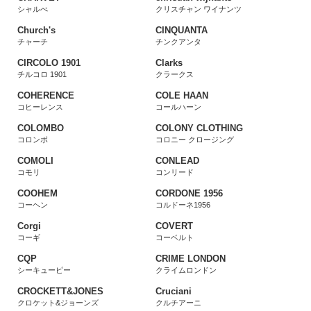
シャルべ
クリスチャン ワイナンツ
Church's
CINQUANTA
チャーチ
チンクアンタ
CIRCOLO 1901
Clarks
チルコロ 1901
クラークス
COHERENCE
COLE HAAN
コヒーレンス
コールハーン
COLOMBO
COLONY CLOTHING
コロンボ
コロニー クロージング
COMOLI
CONLEAD
コモリ
コンリード
COOHEM
CORDONE 1956
コーヘン
コルドーネ1956
Corgi
COVERT
コーギ
コーベルト
CQP
CRIME LONDON
シーキューピー
クライムロンドン
CROCKETT&JONES
Cruciani
クロケット&ジョーンズ
クルチアーニ