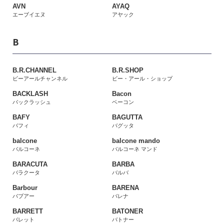
AVN
AYAQ
エーブイエヌ
アヤック
B
B.R.CHANNEL
B.R.SHOP
ビーアールチャンネル
ビー・アール・ショップ
BACKLASH
Bacon
バックラッシュ
ベーコン
BAFY
BAGUTTA
バフィ
バグッタ
balcone
balcone mando
バルコーネ
バルコーネ マンド
BARACUTA
BARBA
バラクータ
バルバ
Barbour
BARENA
バブアー
バレナ
BARRETT
BATONER
バレット
バトナー