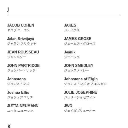
J
JACOB COHEN
JAKES
ヤコブ コーエン
ジェイクス
Jalan Sriwijaya
JAMES GROSE
ジャラン スリウァヤ
ジェームス・グロース
JEAN ROUSSEAU
Jeanik
ジャンルソー
ジーニック
JOHN PARTRIDGE
JOHN SMEDLEY
ジョンパートリッジ
ジョンスメドレー
Johnstons
Johnstons of Elgin
ジョンストンズ
ジョンストンズ オブ エルガン
Joshua Ellis
JULIE JOSEPHINE
ジョシュア エリス
ジュリージョセフィン
JUTTA NEUMANN
JWO
ユッタ ニューマン
ジェイダブリューオー
K