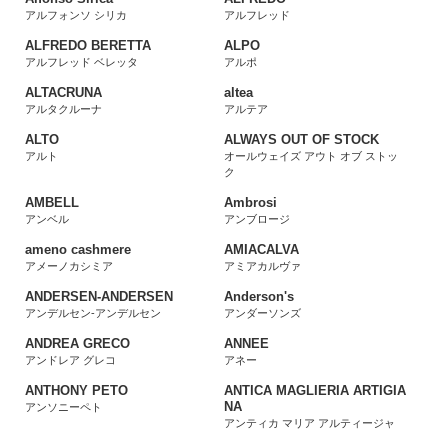
アルフォンソ シリカ
アルフレッド
ALFREDO BERETTA
ALPO
アルフレッド ベレッタ
アルポ
ALTACRUNA
altea
アルタクルーナ
アルテア
ALTO
ALWAYS OUT OF STOCK
アルト
オールウェイズ アウト オブ ストッ
ク
AMBELL
Ambrosi
アンベル
アンブロージ
ameno cashmere
AMIACALVA
アメーノカシミア
アミアカルヴァ
ANDERSEN-ANDERSEN
Anderson's
アンデルセン-アンデルセン
アンダーソンズ
ANDREA GRECO
ANNEE
アンドレア グレコ
アネー
ANTHONY PETO
ANTICA MAGLIERIA ARTIGIA
NA
アンソニーペト
アンティカ マリア アルティージャ