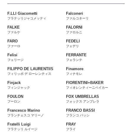
F.LLI Giacometti
Falconeri
フラテッリジャコメッティ
ファルコネーリ
FALKE
FALORNI
ファルケ
ファロルニ
FARO
FEDELI
ファーロ
フェデリ
Felisi
FERRANTE
フェリージ
フェランテ
FILIPPO DE LAURENTIIS
Finamore
フィリッポ デ ローレンティス
フィナモレ
Finjack
FIORENTINI+BAKER
フィンジャック
フィオレンティーニベイカー
FOULON
FOX UMBRELLAS
フーロン
フォックス アンブレラ
Francesco Marino
FRANCO BASSI
フランチェスコ マリーノ
フランコ バッシ
Fratelli Luigi
FRAY
フラテッリ ルイージ
フライ