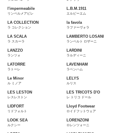
l'impermeabile
L.B.M.1911
リンペルメアビレ
エルビーエム
LA COLLECTION
la favola
ラ コレクション
ラファーヴォラ
LA SCALA
LAMBERTO LOSANI
ラ スカーラ
ランベルト ロザーニ
LANZZO
LARDINI
ランツォ
ラルディーニ
LATORRE
LAVENHAM
ラトーレ
ラベンハム
Le Minor
LELYS
ル ミノア
ルリス
LES LESTON
LES TRICOTS D'O
レスレストン
レ トリコ ドール
LIDFORT
Lloyd Footwear
リドフォルト
ロイドフットウェア
LOOK SEA
LORENZONI
ルクシー
ロレンツォーニ