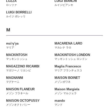
LOZZA
LUIGI BIANCHI
ロッツァ
ルイジビアンキ
LUIGI BORRELLI
ルイジ ボレッリ
M
ma'ry'ya
MACARENA LARO
マリア
マカレナ ラロ
MACKINTOSH
MACKINTOSH LONDON
マッキントッシュ
マッキントッシュ ロンドン
MAGAZZINO RICAMBI
Maglia Francesco
マガジーノ リカンビ
マリア フランチェスコ
MAGNANNI
MAISON BOINET
マグナーニ
メゾンボワネ
MAISON FLANEUR
Maison Margiela
メゾン フラネール
メゾン マルジェラ
MAISON OCTOPUSSY
mando
メゾンオクトパシー
マンド