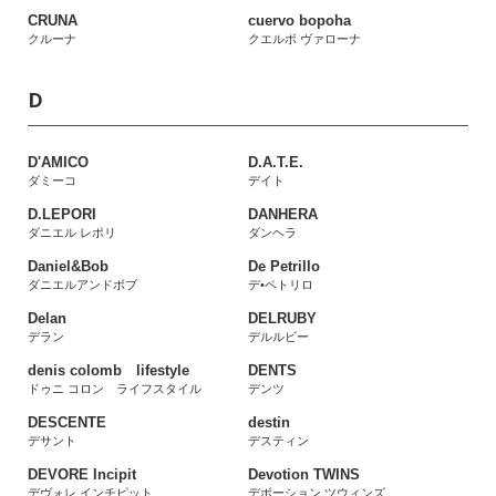
CRUNA
cuervo bopoha
クルーナ
クエルボ ヴァローナ
D
D'AMICO
D.A.T.E.
ダミーコ
デイト
D.LEPORI
DANHERA
ダニエル レポリ
ダンヘラ
Daniel&Bob
De Petrillo
ダニエルアンドボブ
デ•ペトリロ
Delan
DELRUBY
デラン
デルルビー
denis colomb lifestyle
DENTS
ドゥニ コロン ライフスタイル
デンツ
DESCENTE
destin
デサント
デスティン
DEVORE Incipit
Devotion TWINS
デヴォレ インチピット
デボーション ツウィンズ