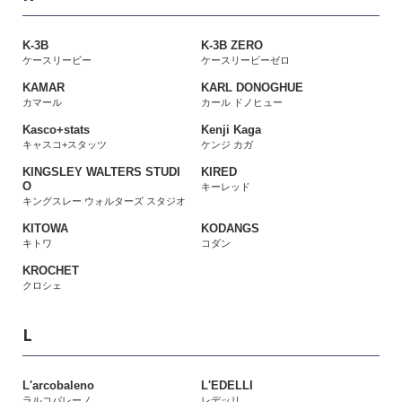
K-3B
K-3B ZERO
ケースリービー
ケースリービーゼロ
KAMAR
KARL DONOGHUE
カマール
カール ドノヒュー
Kasco+stats
Kenji Kaga
キャスコ+スタッツ
ケンジ カガ
KINGSLEY WALTERS STUDI
KIRED
O
キーレッド
キングスレー ウォルターズ スタジオ
KITOWA
KODANGS
キトワ
コダン
KROCHET
クロシェ
L
L'arcobaleno
L'EDELLI
ラルコバレーノ
レデッリ