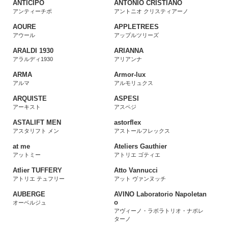
ANTICIPO
ANTONIO CRISTIANO
アンティーチポ
アントニオ クリスティアーノ
AOURE
APPLETREES
アウール
アップルツリーズ
ARALDI 1930
ARIANNA
アラルディ1930
アリアンナ
ARMA
Armor-lux
アルマ
アルモリュクス
ARQUISTE
ASPESI
アーキスト
アスペジ
ASTALIFT MEN
astorflex
アスタリフト メン
アストールフレックス
at me
Ateliers Gauthier
アットミー
アトリエ ゴティエ
Atlier TUFFERY
Atto Vannucci
アトリエ テュフリー
アット ヴァンヌッチ
AUBERGE
AVINO Laboratorio Napoletan
o
オーベルジュ
アヴィーノ・ラボラトリオ・ナポレ
ターノ