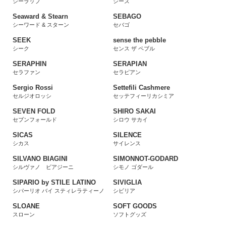
シーラップ
シーズ
Seaward & Stearn
SEBAGO
シーワード & スターン
セバゴ
SEEK
sense the pebble
シーク
センス ザ ペブル
SERAPHIN
SERAPIAN
セラファン
セラピアン
Sergio Rossi
Settefili Cashmere
セルジオロッシ
セッテフィーリカシミア
SEVEN FOLD
SHIRO SAKAI
セブンフォールド
シロウ サカイ
SICAS
SILENCE
シカス
サイレンス
SILVANO BIAGINI
SIMONNOT-GODARD
シルヴァノ ビアジーニ
シモノ ゴダール
SIPARIO by STILE LATINO
SIVIGLIA
シパーリオ バイ スティレラティーノ
シビリア
SLOANE
SOFT GOODS
スローン
ソフトグッズ