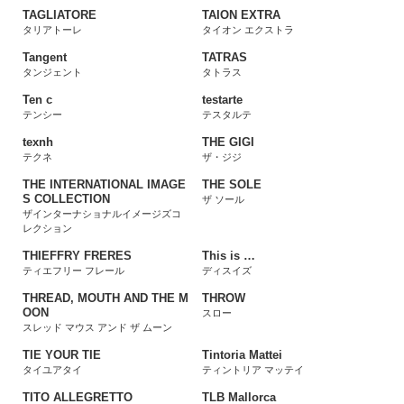
TAGLIATORE
TAION EXTRA
タリアトーレ
タイオン エクストラ
Tangent
TATRAS
タンジェント
タトラス
Ten c
testarte
テンシー
テスタルテ
texnh
THE GIGI
テクネ
ザ・ジジ
THE INTERNATIONAL IMAGE
THE SOLE
S COLLECTION
ザ ソール
ザインターナショナルイメージズコ
レクション
THIEFFRY FRERES
This is …
ティエフリー フレール
ディスイズ
THREAD, MOUTH AND THE M
THROW
OON
スロー
スレッド マウス アンド ザ ムーン
TIE YOUR TIE
Tintoria Mattei
タイユアタイ
ティントリア マッテイ
TITO ALLEGRETTO
TLB Mallorca