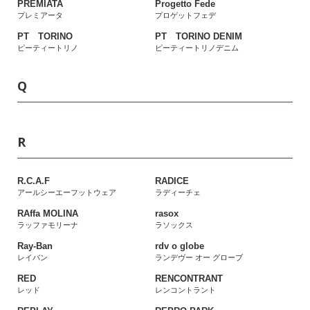
PREMIATA
Progetto Fede
プレミアータ
プロゲットフェデ
PT TORINO
PT TORINO DENIM
ピーティートリノ
ピーティートリノデニム
Q
R
R.C.A.F
RADICE
アールシーエーフットウェア
ラディーチェ
RAffa MOLINA
rasox
ラッファモリーナ
ラソックス
Ray-Ban
rdv o globe
レイバン
ランデヴー オー グローブ
RED
RENCONTRANT
レッド
レンコントラント