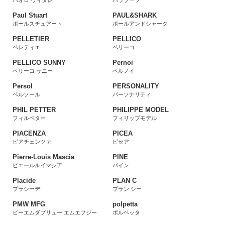
パオロ ヴィタレ
パラブーツ
Paul Stuart
PAUL&SHARK
ポールスチュアート
ポールアンドシャーク
PELLETIER
PELLICO
ペレティエ
ペリーコ
PELLICO SUNNY
Pernoi
ペリーコ サニー
ペルノイ
Persol
PERSONALITY
ペルソール
パーソナリティ
PHIL PETTER
PHILIPPE MODEL
フィルペター
フィリップモデル
PIACENZA
PICEA
ピアチェンツァ
ピセア
Pierre-Louis Mascia
PINE
ピエールルイマシア
パイン
Placide
PLAN C
プラシーデ
プラン シー
PMW MFG
polpetta
ピーエムダブリュー エムエフジー
ポルペッタ