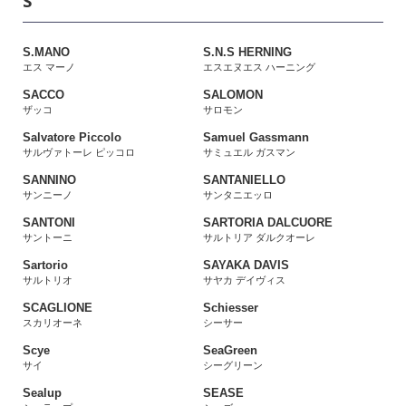
S
S.MANO
S.N.S HERNING
エス マーノ
エスエヌエス ハーニング
SACCO
SALOMON
ザッコ
サロモン
Salvatore Piccolo
Samuel Gassmann
サルヴァトーレ ピッコロ
サミュエル ガスマン
SANNINO
SANTANIELLO
サンニーノ
サンタニエッロ
SANTONI
SARTORIA DALCUORE
サントーニ
サルトリア ダルクオーレ
Sartorio
SAYAKA DAVIS
サルトリオ
サヤカ デイヴィス
SCAGLIONE
Schiesser
スカリオーネ
シーサー
Scye
SeaGreen
サイ
シーグリーン
Sealup
SEASE