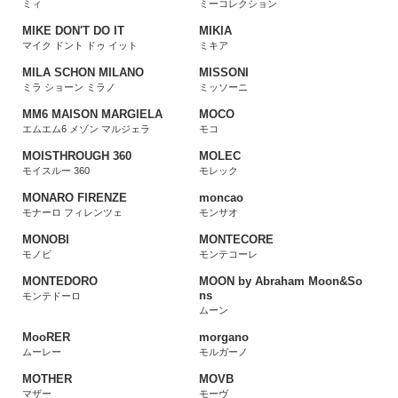
ミィ
ミーコレクション
MIKE DON'T DO IT
MIKIA
マイク ドント ドゥ イット
ミキア
MILA SCHON MILANO
MISSONI
ミラ ショーン ミラノ
ミッソーニ
MM6 MAISON MARGIELA
MOCO
エムエム6 メゾン マルジェラ
モコ
MOISTHROUGH 360
MOLEC
モイスルー 360
モレック
MONARO FIRENZE
moncao
モナーロ フィレンツェ
モンサオ
MONOBI
MONTECORE
モノビ
モンテコーレ
MONTEDORO
MOON by Abraham Moon&So
ns
モンテドーロ
ムーン
MooRER
morgano
ムーレー
モルガーノ
MOTHER
MOVB
マザー
モーヴ