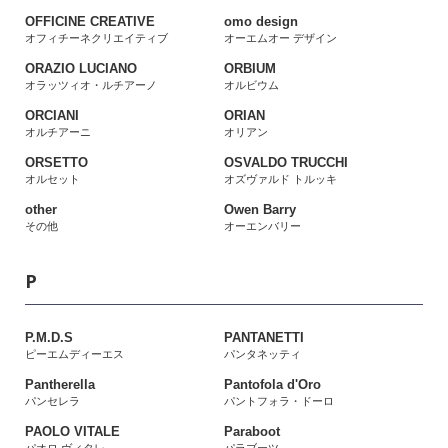
OFFICINE CREATIVE
omo design
オフィチーネクリエイティブ
オーエムオー デザイン
ORAZIO LUCIANO
ORBIUM
オラッツィオ・ルチアーノ
オルビウム
ORCIANI
ORIAN
オルチアーニ
オリアン
ORSETTO
OSVALDO TRUCCHI
オルセット
オズヴァルド トルッキ
other
Owen Barry
その他
オーエンバリー
P
P.M.D.S
PANTANETTI
ピーエムディーエス
パンタネッティ
Pantherella
Pantofola d'Oro
パンセレラ
パントフォラ・ドーロ
PAOLO VITALE
Paraboot