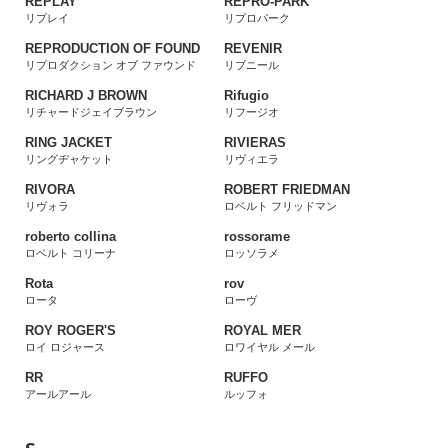
REPLAY
REPRO-PARK
リプレイ
リプロパーク
REPRODUCTION OF FOUND
REVENIR
リプロダクション オブ ファウンド
リブニール
RICHARD J BROWN
Rifugio
リチャードジェイブラウン
リフージオ
RING JACKET
RIVIERAS
リングヂャケット
リヴィエラ
RIVORA
ROBERT FRIEDMAN
リヴォラ
ロベルト フリッドマン
roberto collina
rossorame
ロベルト コリーナ
ロッソラメ
Rota
rov
ロータ
ローヴ
ROY ROGER'S
ROYAL MER
ロイ ロジャース
ロワイヤル メール
RR
RUFFO
アールアール
ルッフォ