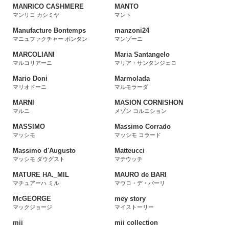
MANRICO CASHMERE
MANTO
マンリコ カシミヤ
マント
Manufacture Bontemps
manzoni24
マニュファクチャー ボンタン
マンゾーニ
MARCOLIANI
Maria Santangelo
マルコリアーニ
マリア・サンタンジェロ
Mario Doni
Marmolada
マリオドーニ
マルモラーダ
MARNI
MASION CORNISHON
マルニ
メゾン コルニション
MASSIMO
Massimo Corrado
マッシモ
マッシモ コラード
Massimo d'Augusto
Matteucci
マッシモ ダウグスト
マテウッチ
MATURE HA._MIL
MAURO de BARI
マチュアーハ ミル
マウロ・デ・バーリ
McGEORGE
mey story
マックジョージ
マイストーリー
mii
mii collection