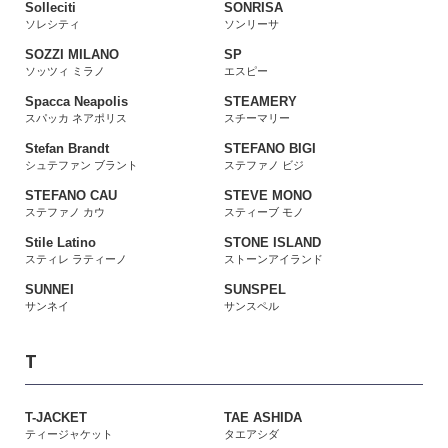
Solleciti
SONRISA
ソレシティ
ソンリーサ
SOZZI MILANO
SP
ソッツィ ミラノ
エスピー
Spacca Neapolis
STEAMERY
スパッカ ネアポリス
スチーマリー
Stefan Brandt
STEFANO BIGI
シュテファン ブラント
ステファノ ビジ
STEFANO CAU
STEVE MONO
ステファノ カウ
スティーブ モノ
Stile Latino
STONE ISLAND
スティレ ラティーノ
ストーンアイランド
SUNNEI
SUNSPEL
サンネイ
サンスペル
T
T-JACKET
TAE ASHIDA
ティージャケット
タエアシダ