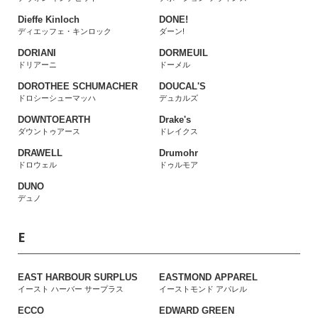
Dieffe Kinloch
DONE!
ディエッフェ・キンロック
ダーン!
DORIANI
DORMEUIL
ドリアーニ
ドーメル
DOROTHEE SCHUMACHER
DOUCAL'S
ドロシーシューマッハ
デュカルズ
DOWNTOEARTH
Drake's
ダウントゥアース
ドレイクス
DRAWELL
Drumohr
ドロウェル
ドゥルモア
DUNO
デュノ
E
EAST HARBOUR SURPLUS
EASTMOND APPAREL
イースト ハーバー サープラス
イーストモンド アパレル
ECCO
EDWARD GREEN