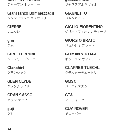
ジャーマン トレーナー
ジャブスアルキヴィオ
GianFranco Bommezzadri
GIANNETTO
ジャンフランコ ボメザドリ
ジャンネット
GIERRE
GIGLIO FIORENTINO
ジエッレ
ジリオ・フィオレンティーノ
gim
GIORGIO BRATO
ジム
ジョルジオ ブラート
GIRELLI BRUNI
GITMAN VINTAGE
ジレッリ・ブルーニ
ギットマン ヴィンテージ
Glanshirt
GLARNER TUECHLI
グランシャツ
グラルナーチューヒリ
GLEN CLYDE
GMSC
グレンクライド
ジーエムエスシー
GRAN SASSO
GTA
グラン サッソ
ジーティーアー
guji
GUY ROVER
グジ
ギローバー
H