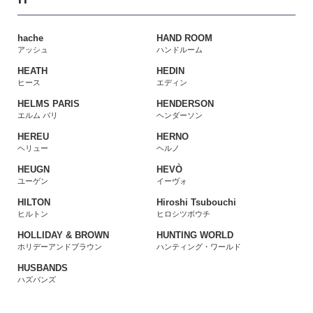
hache
HAND ROOM
アッシュ
ハンドルーム
HEATH
HEDIN
ヒース
エディン
HELMS PARIS
HENDERSON
エルム パリ
ヘンダーソン
HEREU
HERNO
ヘリュー
ヘルノ
HEUGN
HEVÒ
ユーゲン
イーヴォ
HILTON
Hiroshi Tsubouchi
ヒルトン
ヒロシツボウチ
HOLLIDAY & BROWN
HUNTING WORLD
ホリデーアンドブラウン
ハンティング・ワールド
HUSBANDS
ハズバンズ