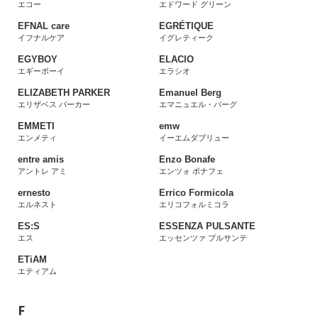
エコー
エドワード グリーン
EFNAL care
EGRÉTIQUE
イフナルケア
イグレティーク
EGYBOY
ELACIO
エギーボーイ
エラシオ
ELIZABETH PARKER
Emanuel Berg
エリザベス パーカー
エマニュエル・バーグ
EMMETI
emw
エンメティ
イーエムダブリュー
entre amis
Enzo Bonafe
アントレ アミ
エンツォ ボナフェ
ernesto
Errico Formicola
エルネスト
エリコフォルミコラ
ES:S
ESSENZA PULSANTE
エス
エッセンツァ プルサンテ
ETiAM
エティアム
F