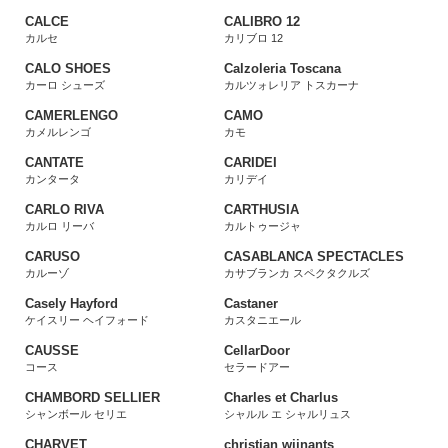
CALCE
CALIBRO 12
カルセ
カリブロ 12
CALO SHOES
Calzoleria Toscana
カーロ シューズ
カルツォレリア トスカーナ
CAMERLENGO
CAMO
カメルレンゴ
カモ
CANTATE
CARIDEI
カンタータ
カリデイ
CARLO RIVA
CARTHUSIA
カルロ リーバ
カルトゥージャ
CARUSO
CASABLANCA SPECTACLES
カルーゾ
カサブランカ スペクタクルズ
Casely Hayford
Castaner
ケイスリー ヘイフォード
カスタニエール
CAUSSE
CellarDoor
コース
セラードアー
CHAMBORD SELLIER
Charles et Charlus
シャンボール セリエ
シャルル エ シャルリュス
CHARVET
christian wijnants