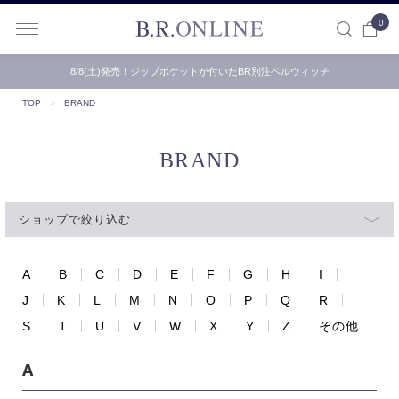
0
B.R.ONLINE
8/8(土)発売！ジップポケットが付いたBR別注ベルウィッチ
TOP
＞
BRAND
BRAND
ショップで絞り込む
A
B
C
D
E
F
G
H
I
J
K
L
M
N
O
P
Q
R
S
T
U
V
W
X
Y
Z
その他
A