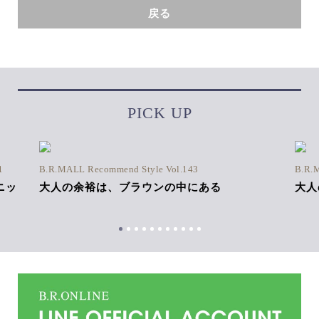
戻る
PICK UP
1
B.R.MALL Recommend Style Vol.143
B.R.
ニッ
大人の余裕は、ブラウンの中にある
大人