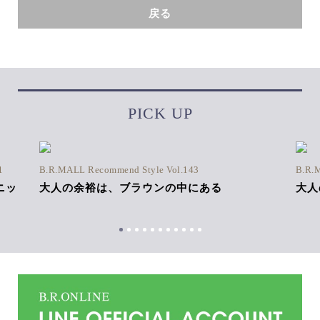
戻る
PICK UP
1
B.R.MALL Recommend Style Vol.143
B.R.
ニッ
大人の余裕は、ブラウンの中にある
大人