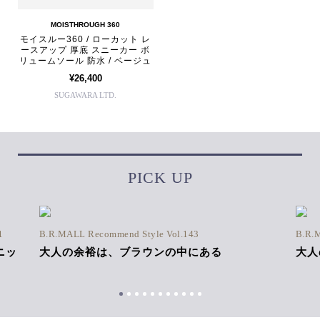
MOISTHROUGH 360
モイスルー360 / ローカット レ
ースアップ 厚底 スニーカー ボ
リュームソール 防水 / ベージュ
¥26,400
SUGAWARA LTD.
PICK UP
1
B.R.MALL Recommend Style Vol.143
B.R.
ニッ
大人の余裕は、ブラウンの中にある
大人