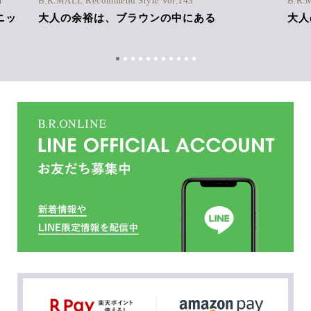
1
B.R.MALL Recommend Style Vol.143
B.R.
ニッ
大人の余裕は、ブラウンの中にある
大人