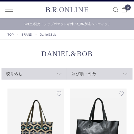
0
B.R.ONLINE
8/8(土)発売！ジップポケットが付いたBR別注ベルウィッチ
TOP
＞
BRAND
＞
Daniel&Bob
DANIEL&BOB
絞り込む
並び順・件数