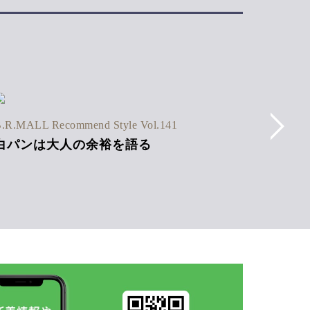
B.R.MAL
.R.MALL Recommend Style Vol.141
ストラ
白パンは大人の余裕を語る