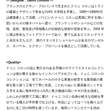
― Designer：Denis Colomb ―
フランスのエクサン・プロバンスで生まれたドゥニ コロンはミラノ
の建築とデザインで有名なISAD 大学院を卒業し、1980〜1990年代
は建築家として活躍。パリにいたドゥニ コロンは異国に対する強い
想いからその後ネパールへ渡り、ブランケットやショールなどの生
地、染色、製造及び現地職人の伝統的な技術や芸術を学ぶ。2004 年
に彼は有名なフォトグラファーであり、妻でもあるエリカ レナウド
と会社を立ち上げ、 彼のスタジオとショールームがあるロサンゼル
ス、ネパール、エクサン・プロバンスを拠点として活躍している。
<Quality>
ドゥニ コロンの品と奥行きのある手織りのライフスタイルコレクシ
ョンは彼が愛する旅からインスパイアされている。ドュニ コロンの
コレクションは、全てネパールの小さな家族が経営する最高級の素
材を取り扱う工場で丁寧に生産。こだわりぬいた最高級カシミヤを
入手する為に毎年4月から5月に希少価値の高いヤギの毛を伐採し、
ふわふわの状態で工場に運び、ドゥニ コロン自身が絶大な信頼を寄
せている職人が手作業で仕上げる。作品によっては一つを織り上げ
るのに丸二日の時間を使っています。毎回シーズンカラーを決め、