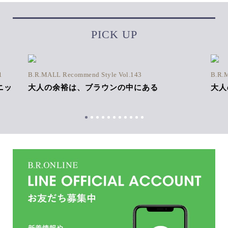
PICK UP
1
B.R.MALL Recommend Style Vol.143
B.R.
ニッ
大人の余裕は、ブラウンの中にある
大人